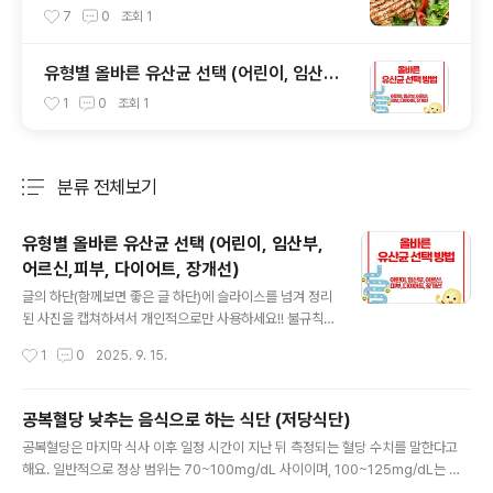
7
0
조회
1
유형별 올바른 유산균 선택 (어린이, 임산부,
어르신,피부, 다이어트, 장개선)
1
0
조회
1
분류 전체보기
주요 글 목록
유형별 올바른 유산균 선택 (어린이, 임산부,
어르신,피부, 다이어트, 장개선)
글 내용
글의 하단(함께보면 좋은 글 하단)에 슬라이스를 넘겨 정리
된 사진을 캡쳐하셔서 개인적으로만 사용하세요!! 불규칙
한 식사, 스트레스, 항생제 남용, 가공식품 섭취... 현대인의
작성시간
1
0
2025. 9. 15.
생활은 장내 환경을 지속적으로 악화시키고 있습니다. 장
은 전체 면역세포의 70%가 분포한 '제2의 뇌'로, 소화 기
능뿐만 아니라 면역력과 정신 건강까지 좌우합니다. 실제
공복혈당 낮추는 음식으로 하는 식단 (저당식단)
로 한국인의 70% 이상이 변비, 설사 등 장 트러블을 겪고
글 내용
공복혈당은 마지막 식사 이후 일정 시간이 지난 뒤 측정되는 혈당 수치를 말한다고
있으며, 이는 피부 문제와 면역력 저하로까지 이어집니다.
해요. 일반적으로 정상 범위는 70~100mg/dL 사이이며, 100~125mg/dL는 공
따라서 현대인에게 유산균 섭취는 단순한 건강 보조가 아
복혈당장애, 126mg/dL 이상은 당뇨병으로 진단됩니다. 그런데 지금 당장 내 몸에