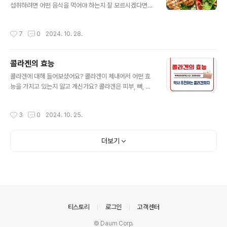
보도 꼭 얻어가시기 바랍니다. ▼건강을 위한 아래 '꿀정
섭취하려면 어떤 음식을 먹어야 하는지 잘 모르시겠다면
보'를 이용하세요.▼ ▲ 아르기닌의 권장량과 함께 135만
오늘 이 글을 끝까지 잘 살펴보시기 바랍니다. 박사님의 아
혜택을 확인하고 챙겨가세요!! ▲ Contents 열기 아르
르기닌을 효율적으로 먹는 섭취방법까지 모든 정보 얻어가
작성시간
7
0
2024. 10. 28.
기닌이란? 아르기닌은 ..
셔서 건강해지셨으면 좋겠습니다^^ 그리고 아르기닌과 함
께 건강을 관리할 수 있는 정보도 챙겨가시기 바랍니다^^
▼시간이 없다면 아래 바로가기로 건강 정보도 함께 얻어
콜라겐의 효능
가세요▼ ▲ 아르기닌과 함께 건강 관리 할 수 있는 123
글 내용
만원 찾아가세요 ▲ Contents 열기 아르기닌이란 아르
콜라겐에 대해 들어보셨어요? 콜라겐이 체내에서 어떤 효
기닌은 단백질을 구성하는 아미노산 중 하나로 우리 몸에
능을 가지고 있는지 알고 계신가요? 콜라겐은 피부, 뼈, 연
서 자연적으로 생성되지만 일부는 음식이나 보충제를 통해
골, 근육 등에 분포하는 신체 주요 단백질로 조직을 탄력 있
추가 섭취하는 것이 필요한 준필수 아미노산입니다. 특히
게 유지하는 데 중요한 역할을 합니다. 콜라겐의 종류, 효
작성시간
3
0
2024. 10. 25.
아르기닌은 혈액 순환과 혈관 건강에..
능, 주요 특징과 효과적인 섭취방법등을 정리해드리겠습니
다. ▼시간이 없다면 아래 '바로가기'를 이용하세요.▼
▲ 콜라겐과 함께 빠르게 확인하기 ▲ Contents 열
더보기
기 콜라겐이란? 콜라겐은 신체에서 가장 풍부한 단백질 중
하나로, 세포와 조직을 단단하고 탄력 있게 만들어 줍니다.
주로 결합조직의 주요 성분으로서 피부, 뼈, 힘줄, 연골, 근
육 등에 존재하여 조직 구조를 유지하고 재생을 돕습니다.
나이가 들수록 콜라겐 생성이 줄어들어 피부 탄력이 떨어
지고 주름이 생..
의안내
티스토리
로그인
고객센터
© Daum Corp.