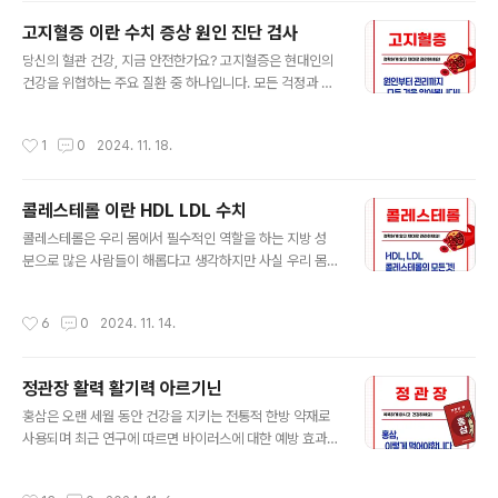
꼼히 읽어보세요. 하지만 시간이 없으시다면 굵은 글씨 위
고지혈증 이란 수치 증상 원인 진단 검사
주로 대략적으로 각각의 특징에 대해 정리하신 후 아래의
글 내용
바로가기를 통해 약사가 알려주는 보다 자세한 내용까지
당신의 혈관 건강, 지금 안전한가요? 고지혈증은 현대인의
알아가세요. 건강을 위한 작지만 큰 투자입니다. ▼약사
건강을 위협하는 주요 질환 중 하나입니다. 모든 걱정과 불
가 알려주는 식물성 단백질에 대해 알고 싶으시다면 아래
안은 무지에서 비롯됩니다. 그러니 고지혈증에 대해 이 글
'바로가기'를 이용하세요.▼ ▲ 약사 추천 식물성 단백질
을 통해 정확하게 아시고나서 관리해나가신다면 건강한 삶
작성시간
1
0
2024. 11. 18.
특징과 선택방법 ▲ Contents 열..
을 유지할 수 있습니다. 그러니 걱정하지 마세요. 고지혈증
에 대해 쉽지만 깊이있게 알아보고 건강한 삶을 위한 해결
책을 찾을 수 있게 도와드리겠습니다. 지금부터 고지혈증
콜레스테롤 이란 HDL LDL 수치
에 대한 이해부터 관리법까지 전문가의 조언을 바탕으로
글 내용
알아봅니다. ▼시간이 없다면 아래 그림을 이용하세요.
콜레스테롤은 우리 몸에서 필수적인 역할을 하는 지방 성
▼ ▲ 위의 썸네일은 통해 빠르게 고지혈증에 관해 알아봅
분으로 많은 사람들이 해롭다고 생각하지만 사실 우리 몸
니다. ▲ Contents 열기 고지혈증의 증상 고지혈증의 증
에 꼭 필요한 물질입니다. 콜레스테롤은 세포막을 구성하
상고지혈증은 초기에는 특별한 증상이 없어 '침묵의 살인
고, 호르몬 생성 및 음식물 소화에 필요한 담즙산의 원료로
작성시간
6
0
2024. 11. 14.
자'라고도 불립니다. 그러나 장기간 ..
사용됩니다. 하지만 콜레스테롤 수치가 높아지면 심혈관계
질환의 위험이 증가할 수 있어 적절한 관리가 필요합니다.
콜레스테롤이 무엇인지 알아보고 추가로 콜레스테롤에 관
정관장 활력 활기력 아르기닌
한 오해도 함께 풀어봅니다. ** 시간이 없다면 아래 '바로
글 내용
가기를 통해 바로 영상으로 확인하세요.** ▲ 콜레스테
홍삼은 오랜 세월 동안 건강을 지키는 전통적 한방 약재로
롤이 궁금하다면 빠르게 확인하기 ▲ Contents 열
사용되며 최근 연구에 따르면 바이러스에 대한 예방 효과
기 콜레스테롤의 종류와 역할 콜레스테롤은 우리 몸에서
를 발휘하는 것으로 나타났습니다. 이는 홍삼이 면역 세포
필수적인 역할을 수행하는 지방 성분이지만, 그 종류에 따
를 활성화하고 염증 반응을 조절하며 바이러스의 증식을
작성시간