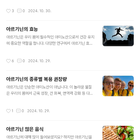
자랍니다. 지역에 따라 ‘신의 선물’ 또는 ‘기적의 과일’로 불
관절이 약해지는 등 노화가 진행됩니다. 콜라겐 보충을 통
작성시간
3
0
2024. 10. 30.
리..
해 이 문제들을 예방하고 피부와 관절 건강을 유지하는 것
이 중요합니다. 이렇게 중요한 콜라겐 종류별로 먹는 시간
을 달리해야 최대의 효과를 누릴 수 있습니다. 오늘은 콜라
아르기닌의 효능
겐 먹는 시간과 방법에 대해 알아봅니다. Contents 열
글 내용
기 콜라겐이란? 콜라겐은 인체에서 피부, 뼈, 관절, 연골 등
아르기닌은 우리 몸에 필수적인 아미노산으로서 건강 유지
여러 결합 조직을 구성하는 주요 단백질로, 탄력성과 강도
에 중요한 역할을 합니다. 다양한 연구에서 아르기닌 효능
를 제공합니다. 나이가 들면서 콜라겐 생성이 줄어들게 되
이 혈액 순환을 촉진하고, 면역 기능을 강화하며 운동 능력
는데 이로 인해 피부의 주름이 생기고 관절이 약해지는 등
을 향상시킨다고 밝혀졌습니다. 이러한 아르기닌 효능 덕
작성시간
6
0
2024. 10. 29.
다양한 노화 현..
분에 요즘 건강을 위한 보충제로 큰 인기를 끌고 있습니다.
아르기닌의 종류에 따른 효능을 바로알고 내게 가장 필요
한 아르기닌을 정확하게 섭취하신다면 가장 좋은 효과를
아르기닌의 종류별 복용 권장량
누리실 수 있습니다. 또한 아르기닌과 함께 나의 건강을 살
글 내용
필 수 있는 알짜배기 영양가 있는 정보를 아래를 통해 확인
아르기닌은 단순한 아미노산이 아닙니다. 이 놀라운 물질
하세요!! ▼아르기닌과 함께 135만 얻을 수 있는 진짜 정
은 우리의 몸에서 근육 성장, 간 회복, 면역력 강화 등 다양
보를 아래 '바로가기'를 이용하세요.▼ ▲ 빠르게 확인
한 생리적 과정에 깊은 영향을 미치고 있습니다. 하지만 아
하기 ▲ Contents 열기 아르기닌이란? 아르기닌은 필
르기닌의 종류와 효능을 제대로 이해하지 못한다면 아르기
작성시간
1
0
2024. 10. 29.
수 아미노산으로..
닌을 먹어도 최대한 활용하지 못할 수도 있습니다. 이번 글
에서는 아르기닌의 다양한 종류와 각각의 효과 그리고 적
절한 복용량과 주의사항을 살펴보며 건강을 한층 더 향상
아르기닌 많은 음식
시킬 수 있는 방법을 알아봅니다. 그리고 아르기닌과 함께
글 내용
건강을 살필수있는 135만 혜택을 누릴 수있는 아래의 정
아르기닌에 대해 많이 들어보셨지요? 하지만 아르기닌을