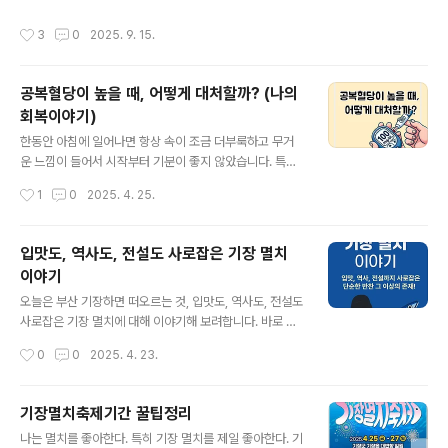
닌 필수 관리 요소가 되었습니다. 이런 필수 요소에 대해 알
이상을 느끼지는 못하는 경우도 있어 쉽게 간과하기도 하죠. 하지만 이 수치는 단순
아봅니다. 글을 모두 읽기 어려운 경우 목차를 이용하여 필
작성시간
3
0
2025. 9. 15.
히 혈액 속 당분의 양을 보여주는 지표가 아니라, 몸의 대사 건강 상태를 알려주는 중
요하신 정보만 빠르게 보셔도 좋습니다.하지만 차근히 글
요한 신호입니다. 특히 식습관은 공복혈당에 직접적으로 영향을 주기 때문에 올바른
을 읽어가신다면 글의 곳..
식단 관리가 핵심입니다. 글 아래의 식단 내려받기 혹은 페이지 저장하시고 꼭~!!!! 활
공복혈당이 높을 때, 어떻게 대처할까? (나의
용하셔서 건강을 지키세요!! Contents 열기건강검진 후 높은 공복혈당을 맞이하고
회복이야기)
느낀 묘한 불안함.. 앞서 제가..
글 내용
한동안 아침에 일어나면 항상 속이 조금 더부룩하고 무거
운 느낌이 들어서 시작부터 기분이 좋지 않았습니다. 특히
일어나자마자 느껴지는 그런 공복감이 예전보다 심해진 것
작성시간
1
0
2025. 4. 25.
같았고 그로 인해 가벼운 불편함이 계속해서 느껴졌습니
다. 처음에는 그냥 아침에 혈당이 올라가는 정도의 일시적
인 현상이라고 생각했지만, 점점 그런 불편함이 반복되면
입맛도, 역사도, 전설도 사로잡은 기장 멸치
서 고민을 하게 되었습니다. 그리고 우연히 옆자리 직원에
이야기
게 나의 증상에 대해 듣게되었고 증상이 비슷해 걱정이 되
글 내용
기 시작했죠. 아직은 일상 생활에 문제가 없어 귀찮다는 생
오늘은 부산 기장하면 떠오르는 것, 입맛도, 역사도, 전설도
각이 사실 좀 들기도 했지만 몇 번의 병원 방문 후, 공복 혈
사로잡은 기장 멸치에 대해 이야기해 보려합니다. 바로 멸
당 수치가 높다는 이야기를 듣게 되었습니다. 이때부터는
치에 관한 재미난 이야기입니다. 멸치를 떠올리니 예전 "멸
작성시간
0
0
2025. 4. 23.
공복 혈당을 관리할 방법을 찾기 시작했고 실제로 여러 방
치도 생선이냐고~~" 이런 노래 흥얼거리며 친구들이랑 놀
법을 시도해 보면서 나에게 맞는 방법을 ..
았던 기억이 어렴풋이 나네요. 단순한 생선이라고 생각하
기 쉽지만 기장의 멸치는 맛은 물론이고 그 뒤에 숨은 이야
기장멸치축제기간 꿀팁정리
기까지 참 깊습니다. 오늘은 기장 멸치에 얽힌 흥미로운 일
글 내용
나는 멸치를 좋아한다. 특히 기장 멸치를 제일 좋아한다. 기
화들을 소개합니다. 알고 나면 멸치를 대하는 태도도 달라