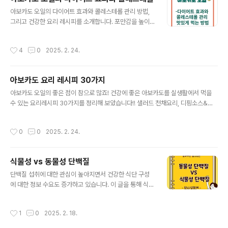
와 콜레스테롤 조절등의 항산화효과를 누릴 수 있는 생활
글 내용
아보카도 오일의 다이어트 효과와 콜레스테롤 관리 방법,
속의 아보카도 건강레시피도 바로가기를 통해 함께 챙겨가
그리고 건강한 요리 레시피를 소개합니다. 포만감을 높이
세요! 시간이 없다면 굵은 글씨만 읽으셔도 충분합니다!!
고 지방 연소를 촉진하는 아보카도 오일은 건강한 체중 관
▼아보카도 실생활 요리 방법을 아래 '바로가기'를 통해 얻
리를 돕습니다. 또한 LDL을 낮추고 HDL을 증가시켜 심장
어가세요▼ 아보카도 오일이 피부에 미치는 효과아보카
작성시간
4
0
2025. 2. 24.
건강을 개선하는 데 효과적입니다. 샐러드 드레싱, 닭가슴
도 오일은 비타민 E, 오메가-9 지방산, 항산화 성분이 풍부
살 스테이크, 스무디 등 다양한 레시피를 활용해 건강한 식
하여 피부 건강을 개선하는..
단을 유지해 보세요. 이 글을 통해 아보카도 오일의 효능과
아보카도 요리 레시피 30가지
활용법을 알아보고 아래 바로가기를 통해 맛있고 건강한
글 내용
식습관을 위한 간편 요리법30가지도 알아가세요. ▼아
아보카도 오일의 좋은 점이 참으로 많죠! 건강에 좋은 아보카도를 실생활에서 먹을
보카도 먹는 요리법이 필요하시다면 아래 '바로가기'를 통
수 있는 요리레시피 30가지를 정리해 보았습니다!! 샐러드 천채요리, 디핑소스&스
해 받아가세요.▼ ▲ 아보카도 건강레시피를 받을 수 있도
프레드,브런지& 간식,한식요리, 양식&퓨전요리,디저트&음료로 나누어 각각 정리해
록 안내합니다 ▲ Contents 열기 아보카도 오일의 다
보았으니 꼭 저장하시고 건강을 지켜가세요! Contents 열기 샐러드 & 전채 요
작성시간
0
0
2025. 2. 24.
이어트 효과 아보카도 오일..
리 1. 아보카도 샐러드 아보카도 1개, 방울토마토 6개, 양상추 100g, 올리브오일 1
큰술, 발사믹 식초 1큰술, 소금, 후추 약간 2. 아보카도 카프레제 아보카도 1개, 모짜
렐라 치즈 100g, 바질 잎 5장, 방울토마토 6개, 올리브오일 1큰술, 발사믹 글레이즈
식물성 vs 동물성 단백질
1작은술 3. 아보카도 오이 샐러드 아보카도 1개, 오이 1/2개, 레몬즙 1큰술, 소금, 후
글 내용
추 약간 4...
단백질 섭취에 대한 관심이 높아지면서 건강한 식단 구성
에 대한 정보 수요도 증가하고 있습니다. 이 글을 통해 식물
성과 동물성 단백질의 차이점과 장단점을 알아봅니다. 그
리고 연령대별 최적의 섭취비율도 함께 알아봅니다. 이 글
작성시간
1
0
2025. 2. 18.
이 건강한 삶을 위한 자신에게 맞는 최적의 단백질 섭취 방
법을 찾는 데 도움이 되길 바랍니다.시간이 있으시다면 꼼