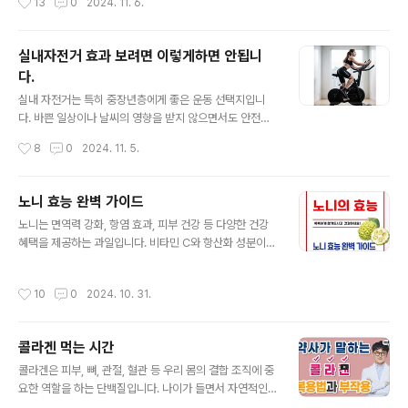
13
0
2024. 11. 6.
라 건강에 미치는 영향이 다릅니다. 주로..
억제하는 여러 메커니즘에 기초하고 있습니다. 홍삼이 어
떻게 바이러스에 대한 면역력을 강화하는지 구체적인 작용
원리를 살펴보겠습니다. 또한 홍삼과 관련된 성장, 아르기
실내자전거 효과 보려면 이렇게하면 안됩니
닌에 관한 이야기, 홍삼 섭취의 주의점, 홍삼 제대로 섭취하
다.
는 방법까지 모든 것을 알아봅니다. ▲ 홍삼으로 건강을
글 내용
지키기 ▲Contents 열기 홍삼과 수삼의 차이 홍삼과 인
실내 자전거는 특히 중장년층에게 좋은 운동 선택지입니
삼(백삼)은 같은 뿌리에서 시작되지만 가공 방식에 따라 뚜
다. 바쁜 일상이나 날씨의 영향을 받지 않으면서도 안전하
렷한 차이가 있습니다. 인삼은 수삼을 단순히 말린 것이지
고 효과적으로 체력을 기를 수 있다는 장점이 크죠. 여기서
작성시간
8
0
2024. 11. 5.
만, 홍삼은 수삼을 증기로 쪄서 말리는..
는 실내 자전거가 건강에 미치는 긍정적인 효과와 운동 시
주의할 점을 알아보겠습니다. 운동의 효과를 극대화하고
안전하게 즐기기 위한 방법을 함께 알아봅니다. ▲ 제대
노니 효능 완벽 가이드
로 된 실내자전거 운동 방법을 알아가세요▲ Contents
글 내용
노니는 면역력 강화, 항염 효과, 피부 건강 등 다양한 건강
열기 실내 자전거의 주요 효과 1.지방 연소와 체중 관리에
혜택을 제공하는 과일입니다. 비타민 C와 항산화 성분이
탁월 실내 자전거는 체지방을 감량하고 기초 체력을 높이
풍부해 질병 예방과 피로 회복에 도움이 되며 이리도이드
는 데 매우 효과적입니다. 자전거를 타며 일관된 속도로 페
성분이 염증을 완화해 관절염 등 만성 염증에 좋습니다. 또
달을 밟으면 체지방이 자연스럽게 연소됩니다. 실내 자전
작성시간
10
0
2024. 10. 31.
한 소화 건강과 에너지 증진을 도와 바쁜 일상 속 활력을 유
거는 러닝머신보다 상대적으로 움직임이 적고 앉은 상태에
지할 수 있습니다. 꾸준한 노니 섭취는 전반적인 건강 관리
서 할 수 있어 오래 지속하기에도 좋습니다..
와 활력 증진에 큰 도움이 됩니다. 이런 도움을 받을 수 있
콜라겐 먹는 시간
는 노니에 대해 좀 더 자세히 정확하게 알아봅니다. Co
글 내용
ntents 열기 노니란? 열대 과일 노니의 기원과 특징 노
콜라겐은 피부, 뼈, 관절, 혈관 등 우리 몸의 결합 조직에 중
니는 인도네시아, 태평양 군도, 폴리네시아 등의 열대 지방
요한 역할을 하는 단백질입니다. 나이가 들면서 자연적인
에서 자라는 상록수 열매로 주로 따뜻하고 습한 기후에서
콜라겐 생성이 줄어들고, 이로 인해 피부 탄력이 떨어지고