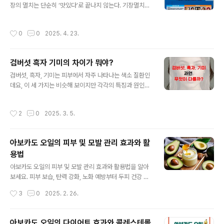
장의 멸치는 단순히 ‘맛있다’로 끝나지 않는다. 기장멸치가
질지도 모릅니다. Contents 열기 조선의 실학자도 반한
가진 특별한 이야기가 나로하여금 더욱 기장멸치를 찾게한
그 맛 정약용과 기장 멸치 조선 후기의 대표 실학자 다산정
다. 이 지역의 바다는 남해와 동해가 만나는 접점으로 플랑
약용은 제주도 유배를 마치고 육지로 돌아오는 길에 부산
작성시간
0
0
2025. 4. 23.
크톤과 같은 먹이가 매우 풍부하다. 멸치의 주요 먹이인 플
기장을 들렀습니다. 그곳에서 우연히 맛본 멸치 한 점에 크
랑크톤이 풍부하여 멸치가 잘 자랄 수 있는 환경이 마련되
게 감동하..
어 있다. 그래서 살이 더 통통하고 지방이 다른 멸치보다 많
검버섯 흑자 기미의 차이가 뭐야?
고 살짝 크다. 특히 기장의 멸치는 잡히는 즉시 항구에서 손
글 내용
질되고 자연 해풍과 햇볕으로 건조되기 때문에 선도가 뛰
검버섯, 흑자, 기미는 피부에서 자주 나타나는 색소 질환인
어나고 빠르게 건조되어 비린내가 적다. 살이 통통한 멸치
데요, 이 세 가지는 비슷해 보이지만 각각의 특징과 원인이
는 지방이 많아 고소한 맛이 입안을 휘감고 맛이 풍부하다.
다릅니다. 이 글에서는 검버섯, 흑자, 기미에 대한 각 각의
그리고 국물의 색깔이 맑아 요리의 품격을 높여준다. 그래
정의, 특징, 발생 원인 및 치료 방법을 상세히 알아보고 나
작성시간
2
0
2025. 3. 5.
서 난 특히 기장 멸치가 좋다..
의 피부 상태를 이해하고 적절한 해결책을 찾는데 도움을
받을 수 있도록 알아봅니다. Contents 열기 기미, 흑
자, 검버섯의 차이 기미, 흑자, 검버섯은 모두 피부의 색소
아보카도 오일의 피부 및 모발 관리 효과와 활
침착으로 나타나는 질환이지만 그 발생 원인과 특징은 각
용법
각 다릅니다. 하지만 기미와 흑자 그리고 검버섯은 피부 문
글 내용
제로 고민하는 많은 사람들에게 공통적으로 나타나는 증상
아보카도 오일의 피부 및 모발 관리 효과와 활용법을 알아
입니다. 특히 자외선에의 노출과 노화가 주요 원인으로 작
보세요. 피부 보습, 탄력 강화, 노화 예방부터 두피 건강 및
용하여 발생합니다. 기미는 주로 여성에게서 많이 나타나
모발 윤기 개선까지! 비정제 오일 선택법과 보관법, DIY 홈
작성시간
3
0
2025. 2. 26.
며 호르몬 변화와..
케어 방법까지 자세히 소개합니다. 아보카도 오일을 통한
자연 친화적인 스킨케어와 헤어케어를 원한다면 이 글을
통해 확인하세요! 그리고 아보카도 오일을 통해 다이어트
아보카도 오일의 다이어트 효과와 콜레스테롤